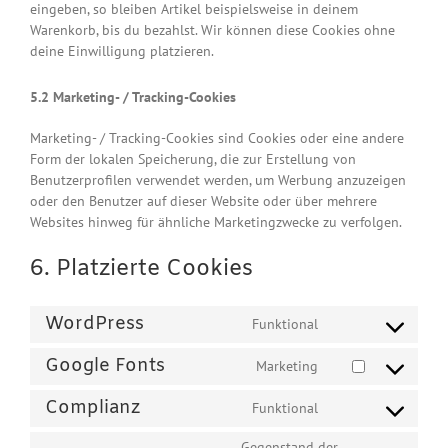
eingeben, so bleiben Artikel beispielsweise in deinem
Warenkorb, bis du bezahlst. Wir können diese Cookies ohne
deine Einwilligung platzieren.
5.2 Marketing- / Tracking-Cookies
Marketing- / Tracking-Cookies sind Cookies oder eine andere
Form der lokalen Speicherung, die zur Erstellung von
Benutzerprofilen verwendet werden, um Werbung anzuzeigen
oder den Benutzer auf dieser Website oder über mehrere
Websites hinweg für ähnliche Marketingzwecke zu verfolgen.
6. Platzierte Cookies
WordPress
Funktional
Consent
to
Google Fonts
Marketing
service
Consent
wordpress
to
Complianz
Funktional
service
Consent
google-
to
Gegenstand der