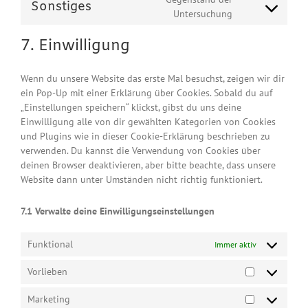
Sonstiges
fonts
service
Consent
Untersuchung
complianz
to
service
7. Einwilligung
sonstiges
Wenn du unsere Website das erste Mal besuchst, zeigen wir dir
ein Pop-Up mit einer Erklärung über Cookies. Sobald du auf
„Einstellungen speichern“ klickst, gibst du uns deine
Einwilligung alle von dir gewählten Kategorien von Cookies
und Plugins wie in dieser Cookie-Erklärung beschrieben zu
verwenden. Du kannst die Verwendung von Cookies über
deinen Browser deaktivieren, aber bitte beachte, dass unsere
Website dann unter Umständen nicht richtig funktioniert.
7.1 Verwalte deine Einwilligungseinstellungen
Funktional
Immer aktiv
Vorlieben
Vorlieben
Marketing
Marketing