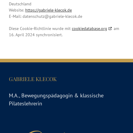
Deutschland
Website:
https://gabriele-klecok.de
E-Mail:
datenschutz@
gabriele-klecok.de
Diese Cookie-Richtlinie wurde mit
cookiedatabase.org
am
16. April 2024 synchronisiert.
GABRIELE KLECOK
M.A., Bewegungspädagogin & klassische
Pilateslehrerin