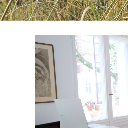
Zeige
grösseres
Bild