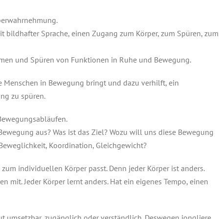
örperwahrnehmung.
mit bildhafter Sprache, einen Zugang zum Körper, zum Spüren, zum
hmen und Spüren von Funktionen in Ruhe und Bewegung.
ie Menschen in Bewegung bringt und dazu verhilft, ein
ng zu spüren.
 Bewegungsabläufen.
ne Bewegung aus? Was ist das Ziel? Wozu will uns diese Bewegung
 Beweglichkeit, Koordination, Gleichgewicht?
zum individuellen Körper passt. Denn jeder Körper ist anders.
n mit. Jeder Körper lernt anders. Hat ein eigenes Tempo, einen
gut umsetzbar, zugänglich oder verständlich. Deswegen jongliere