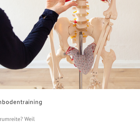
nbodentraining
rumreite? Weil