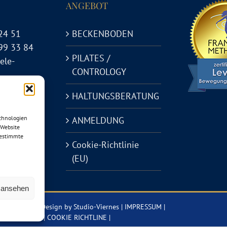
ANGEBOT
24 51
BECKENBODEN
99 33 84
PILATES /
ele-
CONTROLOGY
HALTUNGSBERATUNG
m
echnologien
ANMELDUNG
 Website
bestimmte
Cookie-Richtlinie
(EU)
n ansehen
 vorbehalten | Design by
Studio-Viernes
|
IMPRESSUM
|
 & KONTAKT
|
COOKIE RICHTLINE
|