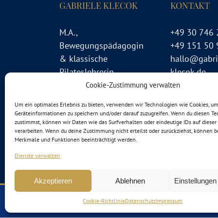
GABRIELE KLECOK
KONTAKT
M.A.,
+49 30 746 
Bewegungspädagogin
+49 151 50 
& klassische
hallo@gabri
Pilateslehrerin
klecok.de
Cookie-Zustimmung verwalten
Um ein optimales Erlebnis zu bieten, verwenden wir Technologien wie Cookies, u
Geräteinformationen zu speichern und/oder darauf zuzugreifen. Wenn du diesen T
zustimmst, können wir Daten wie das Surfverhalten oder eindeutige IDs auf dieser
verarbeiten. Wenn du deine Zustimmung nicht erteilst oder zurückziehst, können 
Merkmale und Funktionen beeinträchtigt werden.
Dienste verwalten
Akzeptieren
Ablehnen
Einstellunge
Copyright 2012 - 2025 Gabriele Klecok | Alle Rechte
Cookie-Richtlinie
Datenschutz
Impressum
DATENSCHUTZ
|
AGB
|
CORONA-REGELN
|
ANMELDUNG