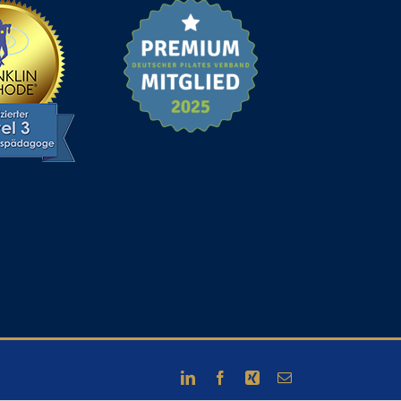
LinkedIn
Facebook
Xing
E-
Mail