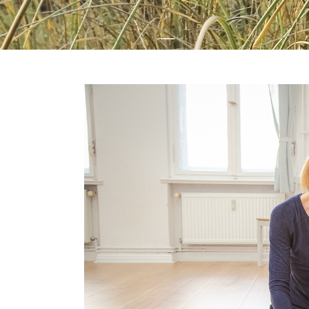
Zeige
grösseres
Bild